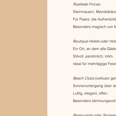
Rustikale Fincas: 
Steinmauern, Mandelbäum
Für Paare, die Authentizit
Besonders magisch von M
Boutique-Hotels oder Hote
Ein Ort, an dem alle Gä
Stilvoll, persönlich, intim.
Ideal für mehrtägige Feie
Beach Clubs
 (exklusiv ge
Sonnenuntergang über de
Luftig, elegant, offen.
Besonders stimmungsvoll 
Restaurants oder Terrasse