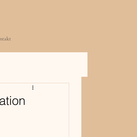
ntakt
ation