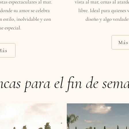
stas espectaculares al mar.
vista al mar, cenas al atarde
 donde su amor se celebra
libre. Ideal para quienes v
estilo, inolvidable y con
diseño y algo verdade
ue especial.
Más
Más
ncas para el fin de sem