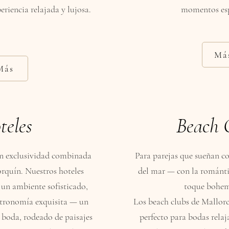
eriencia relajada y lujosa.
momentos esp
Má
Más
teles
Beach 
an exclusividad combinada
Para parejas que sueñan co
rquín. Nuestros hoteles
del mar — con la románti
 un ambiente sofisticado,
toque bohem
tronomía exquisita — un
Los beach clubs de Mallorc
 boda, rodeado de paisajes
perfecto para bodas relaj