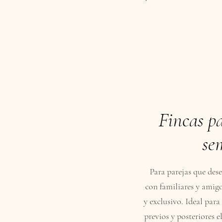
Fincas pa
se
Para parejas que des
con familiares y amig
y exclusivo. Ideal par
previos y posteriores e