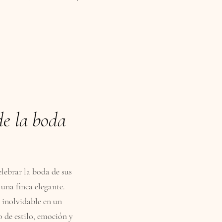
de la boda
elebrar la boda de sus
 una finca elegante.
a inolvidable en un
 de estilo, emoción y